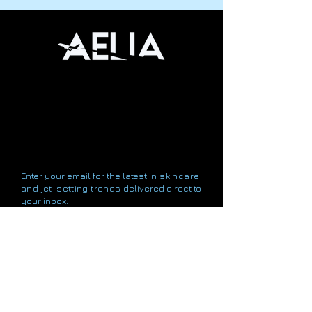
Rejoignez-nous dans
notre mission pour
changer la crème
solaire
Enter your email for the latest
in skincare
and jet-setting trends
delivered direct to
your inbox.
E-mail
Subscribe
FAQ