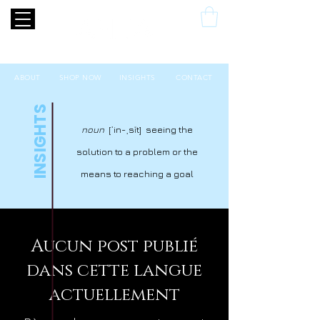
ABOUT
SHOP NOW
INSIGHTS
CONTACT
INSIGHTS
noun
[ˈin-ˌsīt] seeing the
solution to a problem or the
means to reaching a goal
Aucun post publié
dans cette langue
actuellement